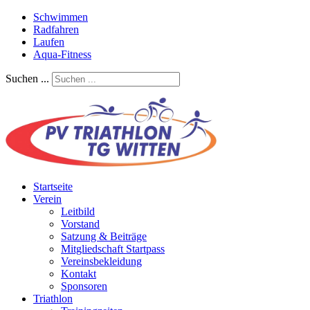
Schwimmen
Radfahren
Laufen
Aqua-Fitness
Suchen ...
Startseite
Verein
Leitbild
Vorstand
Satzung & Beiträge
Mitgliedschaft Startpass
Vereinsbekleidung
Kontakt
Sponsoren
Triathlon