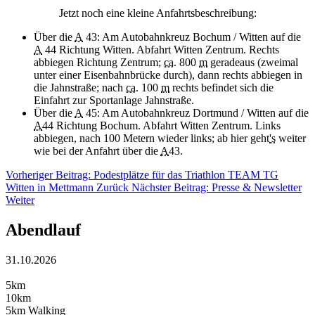
Jetzt noch eine kleine Anfahrtsbeschreibung:
Über die
A
43: Am Autobahnkreuz Bochum / Witten auf die
A
44 Richtung Witten. Abfahrt Witten Zentrum. Rechts
abbiegen Richtung Zentrum;
ca.
800
m
geradeaus (zweimal
unter einer Eisenbahnbrücke durch), dann rechts abbiegen in
die Jahnstraße; nach
ca.
100
m
rechts befindet sich die
Einfahrt zur Sportanlage Jahnstraße.
Über die
A
45: Am Autobahnkreuz Dortmund / Witten auf die
A
44 Richtung Bochum. Abfahrt Witten Zentrum. Links
abbiegen, nach 100 Metern wieder links; ab hier geht
's
weiter
wie bei der Anfahrt über die
A
43.
Vorheriger Beitrag: Podestplätze für das Triathlon TEAM TG
Witten in Mettmann
Zurück
Nächster Beitrag: Presse & Newsletter
Weiter
Abendlauf
31.10.2026
5km
10km
5km Walking