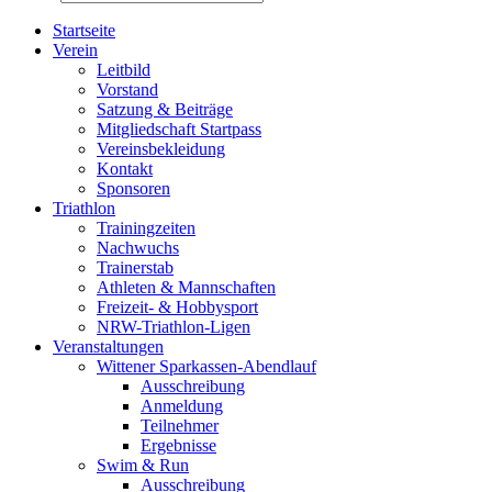
Startseite
Verein
Leitbild
Vorstand
Satzung & Beiträge
Mitgliedschaft Startpass
Vereinsbekleidung
Kontakt
Sponsoren
Triathlon
Trainingzeiten
Nachwuchs
Trainerstab
Athleten & Mannschaften
Freizeit- & Hobbysport
NRW-Triathlon-Ligen
Veranstaltungen
Wittener Sparkassen-Abendlauf
Ausschreibung
Anmeldung
Teilnehmer
Ergebnisse
Swim & Run
Ausschreibung