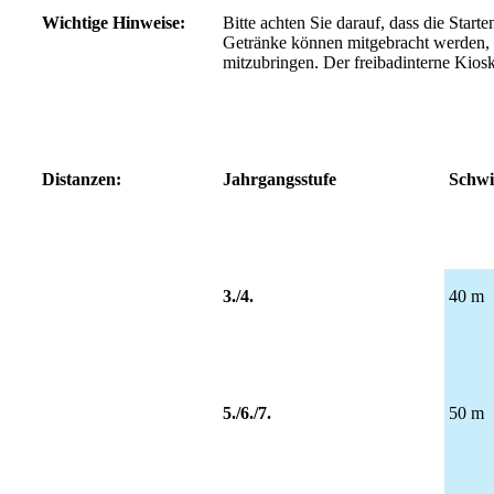
Wichtige Hinweise:
Bitte achten Sie darauf, dass die Star
Getränke können mitgebracht werden, a
mitzubringen. Der freibadinterne Kiosk 
Distanzen:
Jahrgangsstufe
Schw
3./4.
40 m
5./6./7.
50 m