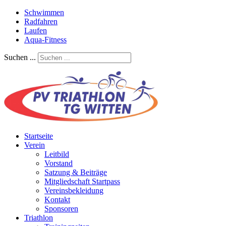
Schwimmen
Radfahren
Laufen
Aqua-Fitness
Suchen ...
Startseite
Verein
Leitbild
Vorstand
Satzung & Beiträge
Mitgliedschaft Startpass
Vereinsbekleidung
Kontakt
Sponsoren
Triathlon