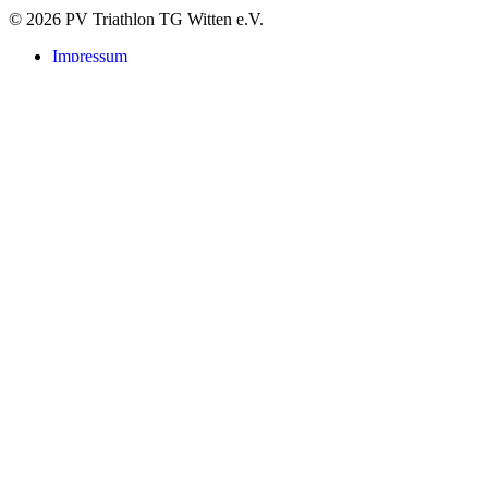
© 2026 PV Triathlon TG Witten e.V.
Impressum
Datenschutzerklärung
Suchen
Startseite
Verein
Leitbild
Vorstand
Satzung & Beiträge
Mitgliedschaft Startpass
Vereinsbekleidung
Kontakt
Sponsoren
Triathlon
Trainingzeiten
Nachwuchs
Trainerstab
Athleten & Mannschaften
Freizeit- & Hobbysport
NRW-Triathlon-Ligen
Veranstaltungen
Wittener Sparkassen-Abendlauf