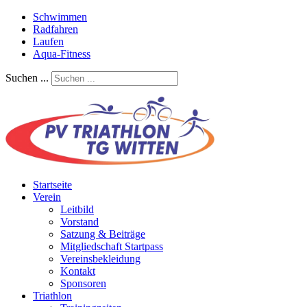
Schwimmen
Radfahren
Laufen
Aqua-Fitness
Suchen ...
Startseite
Verein
Leitbild
Vorstand
Satzung & Beiträge
Mitgliedschaft Startpass
Vereinsbekleidung
Kontakt
Sponsoren
Triathlon