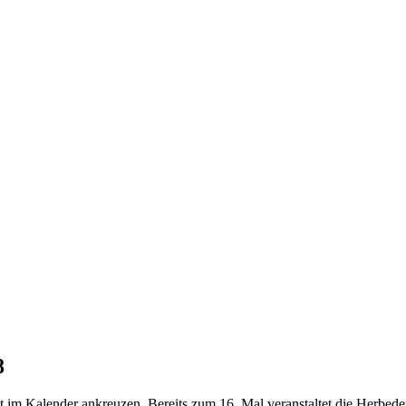
8
rot im Kalender ankreuzen. Bereits zum 16. Mal veranstaltet die Herbe