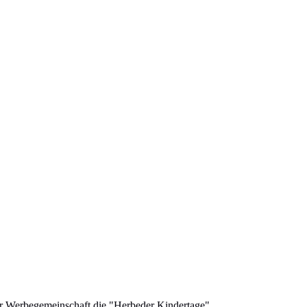
der Werbegemeinschaft die "Herbeder Kindertage".