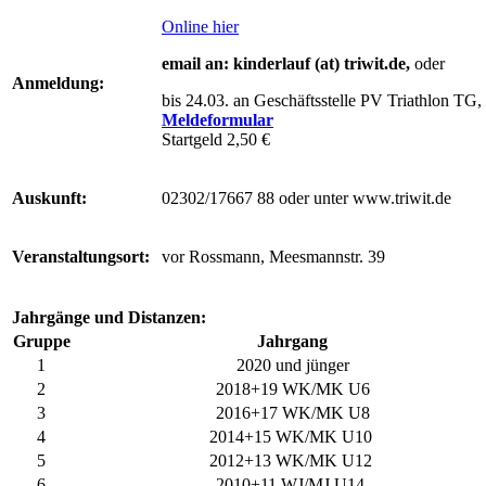
Online hier
email an:
kinderlauf (at) triwit.de
,
oder
Anmeldung:
bis 24.03. an Geschäftsstelle PV Triathlon TG
Meldeformular
Startgeld 2,50 €
Auskunft:
02302/17667 88 oder unter www.triwit.de
Veranstaltungsort:
vor Rossmann, Meesmannstr. 39
Jahrgänge und Distanzen:
Gruppe
Jahrgang
1
2020 und jünger
2
2018+19 WK/MK U6
3
2016+17 WK/MK U8
4
2014+15 WK/MK U10
5
2012+13 WK/MK U12
6
2010+11 WJ/MJ U14