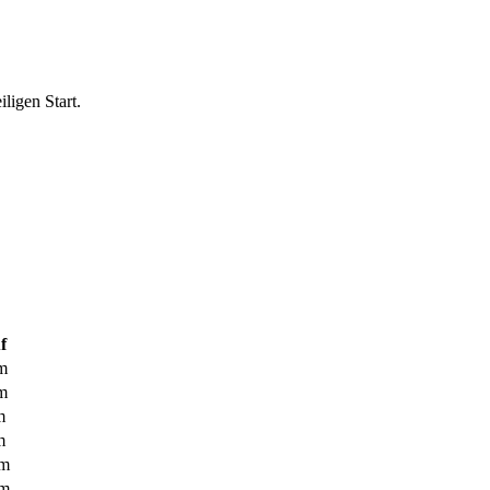
ligen Start.
f
m
m
m
m
0m
0m