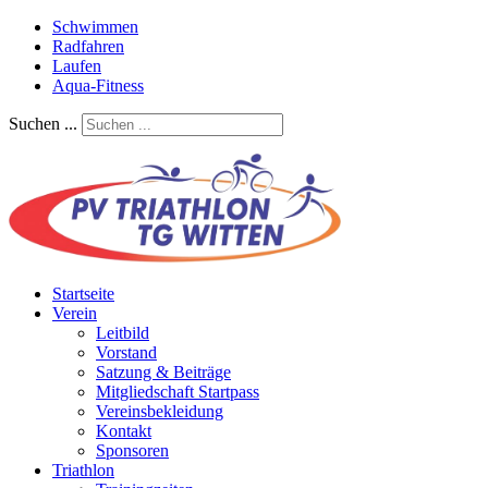
Schwimmen
Radfahren
Laufen
Aqua-Fitness
Suchen ...
Startseite
Verein
Leitbild
Vorstand
Satzung & Beiträge
Mitgliedschaft Startpass
Vereinsbekleidung
Kontakt
Sponsoren
Triathlon