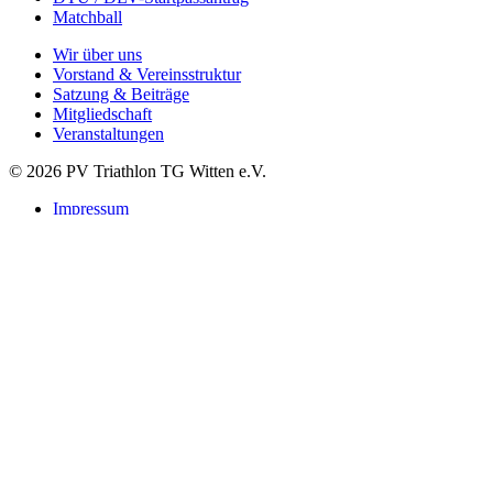
Matchball
Wir über uns
Vorstand & Vereinsstruktur
Satzung & Beiträge
Mitgliedschaft
Veranstaltungen
© 2026 PV Triathlon TG Witten e.V.
Impressum
Datenschutzerklärung
Suchen
Startseite
Verein
Leitbild
Vorstand
Satzung & Beiträge
Mitgliedschaft Startpass
Vereinsbekleidung
Kontakt
Sponsoren
Triathlon