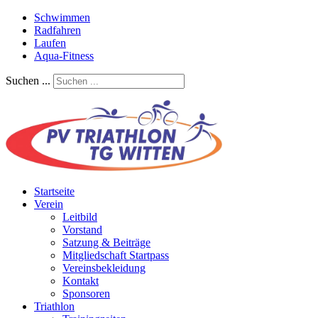
Schwimmen
Radfahren
Laufen
Aqua-Fitness
Suchen ...
Startseite
Verein
Leitbild
Vorstand
Satzung & Beiträge
Mitgliedschaft Startpass
Vereinsbekleidung
Kontakt
Sponsoren
Triathlon