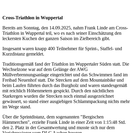
Cross-Triathlon in Wuppertal
Bereits am Sonntag, den 14.09.2025, nahm Frank Linde am Cross-
Triathlon in Wuppertal teil, wo es nach seiner Einschätzung den
leckersten Kuchen der ganzen Saison im Zielbereich gibt.
Insgesamt waren knapp 400 Teilnehmer für Sprint-, Staffel- und
Kurzdistanz gemeldet.
Traditionsgemäß fand der Triathlon im Wuppertaler Süden statt. Die
Wechselzone war auf dem Gelänge der AWG
Müllverbrennungsanlage eingerichtet und das Schwimmen fand im
Freibad Neuenhof statt. Die Strecken auf dem Mountainbike und
beim Laufen führten durch das Burgholz und waren standesgemäß
mit reichlich Höhenmetern gespickt. Durch den nächtlichen
Starkregen wurden die Strecken noch einmal ausgezeichnet
gewässert, so stand einer ausgiebigen Schlammpackung nichts mehr
im Wege stand.
Über die Sprintdistanz, dem sogenannten "Bergischen
Hämmerchen", erzielte Frank Linde in einer Zeit von 1:15:48 Std.
den 2. Platz in der Gesamtwertung und musste sich nur dem
Vorjahressieger vom DLC Aachen beugen.