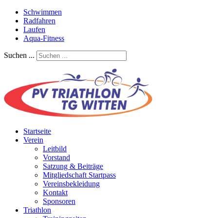
Schwimmen
Radfahren
Laufen
Aqua-Fitness
Suchen ...
Startseite
Verein
Leitbild
Vorstand
Satzung & Beiträge
Mitgliedschaft Startpass
Vereinsbekleidung
Kontakt
Sponsoren
Triathlon