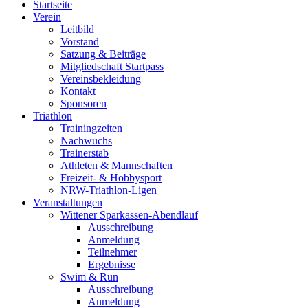
Startseite
Verein
Leitbild
Vorstand
Satzung & Beiträge
Mitgliedschaft Startpass
Vereinsbekleidung
Kontakt
Sponsoren
Triathlon
Trainingzeiten
Nachwuchs
Trainerstab
Athleten & Mannschaften
Freizeit- & Hobbysport
NRW-Triathlon-Ligen
Veranstaltungen
Wittener Sparkassen-Abendlauf
Ausschreibung
Anmeldung
Teilnehmer
Ergebnisse
Swim & Run
Ausschreibung
Anmeldung