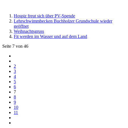
Hospiz freut sich über PV-Spende
Lehrschwimmbecken Buchholzer Grundschule wieder
geöffnet
Weihnachtsgruss
Fit werden im Wasser und auf dem Land
Seite 7 von 46
2
3
4
5
6
7
8
9
10
11