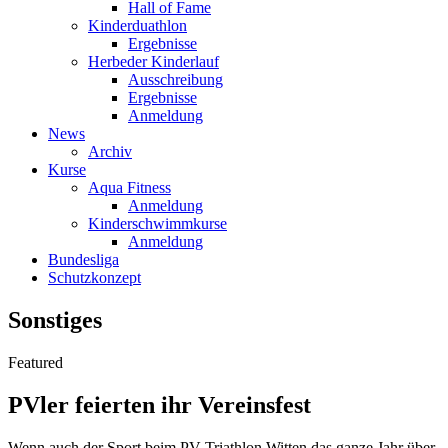
Hall of Fame
Kinderduathlon
Ergebnisse
Herbeder Kinderlauf
Ausschreibung
Ergebnisse
Anmeldung
News
Archiv
Kurse
Aqua Fitness
Anmeldung
Kinderschwimmkurse
Anmeldung
Bundesliga
Schutzkonzept
Sonstiges
Featured
PVler feierten ihr Vereinsfest
Wenn auch der Sport beim PV-Triathlon Witten das ganze Jahr über