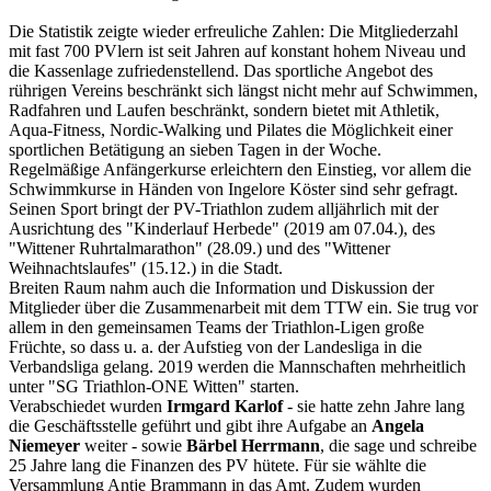
Die Statistik zeigte wieder erfreuliche Zahlen: Die Mitgliederzahl
mit fast 700 PVlern ist seit Jahren auf konstant hohem Niveau und
die Kassenlage zufriedenstellend. Das sportliche Angebot des
rührigen Vereins beschränkt sich längst nicht mehr auf Schwimmen,
Radfahren und Laufen beschränkt, sondern bietet mit Athletik,
Aqua-Fitness, Nordic-Walking und Pilates die Möglichkeit einer
sportlichen Betätigung an sieben Tagen in der Woche.
Regelmäßige Anfängerkurse erleichtern den Einstieg, vor allem die
Schwimmkurse in Händen von Ingelore Köster sind sehr gefragt.
Seinen Sport bringt der PV-Triathlon zudem alljährlich mit der
Ausrichtung des "Kinderlauf Herbede" (
2019
am 07.04.), des
"Wittener Ruhrtalmarathon" (28.09.) und des "Wittener
Weihnachtslaufes" (15.12.) in die Stadt.
Breiten Raum nahm auch die Information und Diskussion der
Mitglieder über die Zusammenarbeit mit dem TTW ein. Sie trug vor
allem in den gemeinsamen Teams der Triathlon-Ligen große
Früchte, so dass u. a. der Aufstieg von der Landesliga in die
Verbandsliga gelang. 2019 werden die Mannschaften mehrheitlich
unter "SG Triathlon-ONE Witten" starten.
Verabschiedet wurden
Irmgard Karlof
- sie hatte zehn Jahre lang
die Geschäftsstelle geführt und gibt ihre Aufgabe an
Angela
Niemeyer
weiter - sowie
Bärbel Herrmann
, die sage und schreibe
25 Jahre lang die Finanzen des PV hütete. Für sie wählte die
Versammlung Antje Brammann in das Amt. Zudem wurden