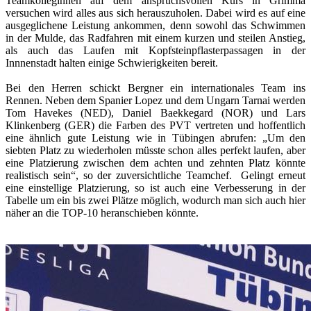
Teamkolleginnen auf dem anspruchsvollen Kurs in Grimma
versuchen wird alles aus sich herauszuholen. Dabei wird es auf eine
ausgeglichene Leistung ankommen, denn sowohl das Schwimmen
in der Mulde, das Radfahren mit einem kurzen und steilen Anstieg,
als auch das Laufen mit Kopfsteinpflasterpassagen in der
Innnenstadt halten einige Schwierigkeiten bereit.
Bei den Herren schickt Bergner ein internationales Team ins
Rennen. Neben dem Spanier Lopez und dem Ungarn Tarnai werden
Tom Havekes (NED), Daniel Baekkegard (NOR) und Lars
Klinkenberg (GER) die Farben des PVT vertreten und hoffentlich
eine ähnlich gute Leistung wie in Tübingen abrufen: „Um den
siebten Platz zu wiederholen müsste schon alles perfekt laufen, aber
eine Platzierung zwischen dem achten und zehnten Platz könnte
realistisch sein“, so der zuversichtliche Teamchef. Gelingt erneut
eine einstellige Platzierung, so ist auch eine Verbesserung in der
Tabelle um ein bis zwei Plätze möglich, wodurch man sich auch hier
näher an die TOP-10 heranschieben könnte.