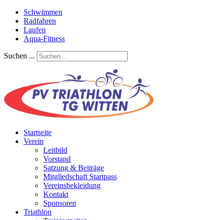
Schwimmen
Radfahren
Laufen
Aqua-Fitness
Suchen ...
Startseite
Verein
Leitbild
Vorstand
Satzung & Beiträge
Mitgliedschaft Startpass
Vereinsbekleidung
Kontakt
Sponsoren
Triathlon