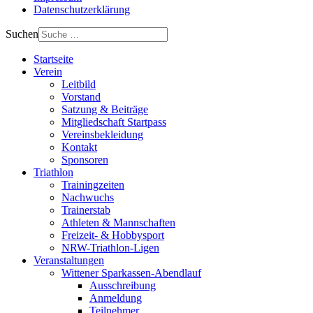
Datenschutzerklärung
Suchen
Startseite
Verein
Leitbild
Vorstand
Satzung & Beiträge
Mitgliedschaft Startpass
Vereinsbekleidung
Kontakt
Sponsoren
Triathlon
Trainingzeiten
Nachwuchs
Trainerstab
Athleten & Mannschaften
Freizeit- & Hobbysport
NRW-Triathlon-Ligen
Veranstaltungen
Wittener Sparkassen-Abendlauf
Ausschreibung
Anmeldung
Teilnehmer