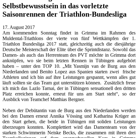
Selbstbewusstsein in das vorletzte
Saisonrennen der Triathlon-Bundesliga
17. August 2017
Am kommenden Sonntag findet in Grimma im Rahmen des
Muldental-Triathlons der vierte von fünf Wettkämpfen der 1.
Triathlon Bundesliga 2017 statt, gleichzeitig auch die diesjährige
Deutsche Meisterschaft der Elite über die Sprintdistanz. Sowohl das
Damen- als auch das Herrenteam des PVT möchte in Grimma dort
anknüpfen, wo sie beim letzten Rennen in Tübingen aufgehört
haben – unter den TOP 10. „Mit Yasmijn van de Burg aus den
Niederlanden und Benito Lopez aus Spanien starten zwei frische
Athleten und ich bin auf ihre Leistungen gespannt, wenn alles gut
läuft sollten sie das Team gut unterstützen können. Zusätzlich freue
ich mich das Lazlo Tarnai, der in Tübingen sensationell den dritten
Platz erreichen konnte, erneut für uns am Start steht“, so der
Ausblick von Teamchef Matthias Bergner.
Neben der Debütantin van de Burg aus den Niederlanden werden
bei den Damen erneut Annika Vössing und Katharina Krüger an
den Start gehen, die beide in Tübingen mit soliden Leistungen
überzeugen konnten. Komplettiert wird das Damenteam von der
starken Schwimmerin Neiske Becks, die zusammen mit ihren drei