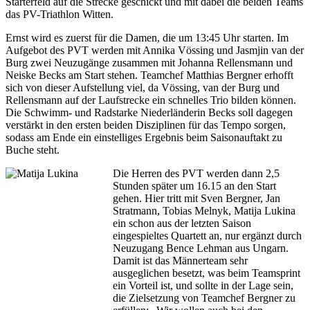
Starterfeld auf die Strecke geschickt und mit dabei die beiden Teams
das PV-Triathlon Witten.
Ernst wird es zuerst für die Damen, die um 13:45 Uhr starten. Im
Aufgebot des PVT werden mit Annika Vössing und Jasmjin van der
Burg zwei Neuzugänge zusammen mit Johanna Rellensmann und
Neiske Becks am Start stehen. Teamchef Matthias Bergner erhofft
sich von dieser Aufstellung viel, da Vössing, van der Burg und
Rellensmann auf der Laufstrecke ein schnelles Trio bilden können.
Die Schwimm- und Radstarke Niederländerin Becks soll dagegen
verstärkt in den ersten beiden Disziplinen für das Tempo sorgen,
sodass am Ende ein einstelliges Ergebnis beim Saisonauftakt zu
Buche steht.
Die Herren des PVT werden dann 2,5
Stunden später um 16.15 an den Start
gehen. Hier tritt mit Sven Bergner, Jan
Stratmann, Tobias Melnyk, Matija Lukina
ein schon aus der letzten Saison
eingespieltes Quartett an, nur ergänzt durch
Neuzugang Bence Lehman aus Ungarn.
Damit ist das Männerteam sehr
ausgeglichen besetzt, was beim Teamsprint
ein Vorteil ist, und sollte in der Lage sein,
die Zielsetzung von Teamchef Bergner zu