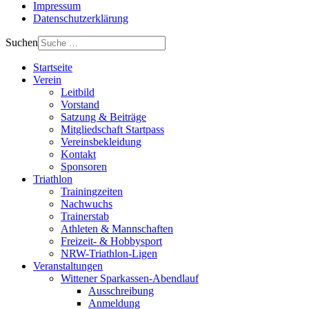
Impressum
Datenschutzerklärung
Suchen
Startseite
Verein
Leitbild
Vorstand
Satzung & Beiträge
Mitgliedschaft Startpass
Vereinsbekleidung
Kontakt
Sponsoren
Triathlon
Trainingzeiten
Nachwuchs
Trainerstab
Athleten & Mannschaften
Freizeit- & Hobbysport
NRW-Triathlon-Ligen
Veranstaltungen
Wittener Sparkassen-Abendlauf
Ausschreibung
Anmeldung