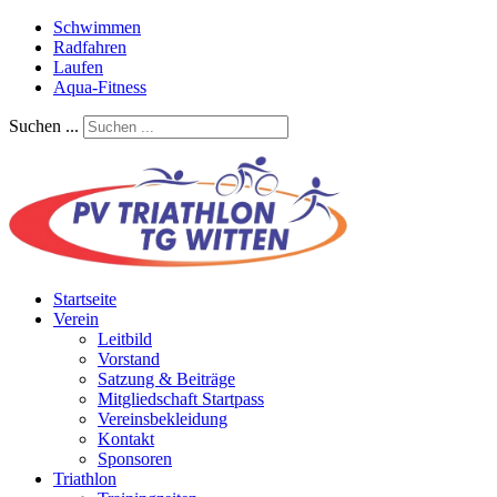
Schwimmen
Radfahren
Laufen
Aqua-Fitness
Suchen ...
Startseite
Verein
Leitbild
Vorstand
Satzung & Beiträge
Mitgliedschaft Startpass
Vereinsbekleidung
Kontakt
Sponsoren
Triathlon