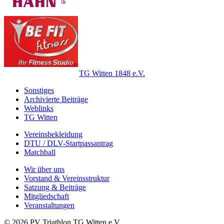
TG Witten 1848 e.V.
Sonstiges
Archivierte Beiträge
Weblinks
TG Witten
Vereinsbekleidung
DTU / DLV-Startpassantrag
Matchball
Wir über uns
Vorstand & Vereinsstruktur
Satzung & Beiträge
Mitgliedschaft
Veranstaltungen
© 2026 PV Triathlon TG Witten e.V.