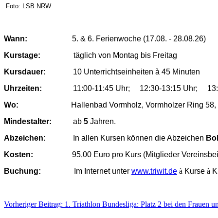
Foto: LSB NRW
Wann:
5. & 6. Ferienwoche (17.08. - 28.08.26)
Kurstage:
täglich von Montag bis Freitag
Kursdauer:
10 Unterrichtseinheiten à 45 Minuten
Uhrzeiten:
11:00-11:45 Uhr; 12:30-13:15 Uhr; 13:1
Wo:
Hallenbad Vormholz, Vormholzer Ring 58,
Mindestalter:
ab
5
Jahren.
Abzeichen:
In allen Kursen können die Abzeichen
Bob
Kosten:
95,00 Euro pro Kurs (Mitglieder Vereinsbei
Buchung:
Im Internet unter
www.triwit.de
à
Kurse
à
K
Vorheriger Beitrag: 1. Triathlon Bundesliga: Platz 2 bei den Frauen