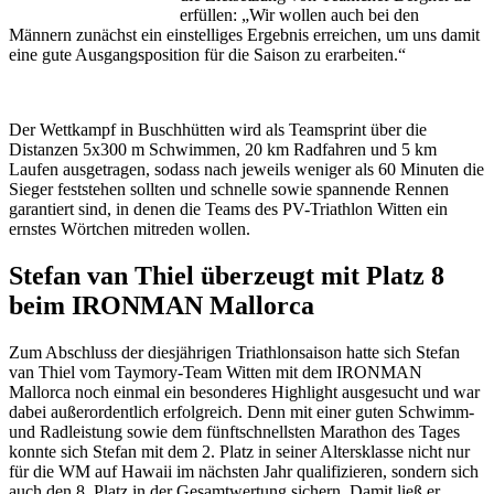
erfüllen: „Wir wollen auch bei den
Männern zunächst ein einstelliges Ergebnis erreichen, um uns damit
eine gute Ausgangsposition für die Saison zu erarbeiten.“
Der Wettkampf in Buschhütten wird als Teamsprint über die
Distanzen 5x300 m Schwimmen, 20 km Radfahren und 5 km
Laufen ausgetragen, sodass nach jeweils weniger als 60 Minuten die
Sieger feststehen sollten und schnelle sowie spannende Rennen
garantiert sind, in denen die Teams des PV-Triathlon Witten ein
ernstes Wörtchen mitreden wollen.
Stefan van Thiel überzeugt mit Platz 8
beim IRONMAN Mallorca
Zum Abschluss der diesjährigen Triathlonsaison hatte sich Stefan
van Thiel vom Taymory-Team Witten mit dem IRONMAN
Mallorca noch einmal ein besonderes Highlight ausgesucht und war
dabei außerordentlich erfolgreich. Denn mit einer guten Schwimm-
und Radleistung sowie dem fünftschnellsten Marathon des Tages
konnte sich Stefan mit dem 2. Platz in seiner Altersklasse nicht nur
für die WM auf Hawaii im nächsten Jahr qualifizieren, sondern sich
auch den 8. Platz in der Gesamtwertung sichern. Damit ließ er