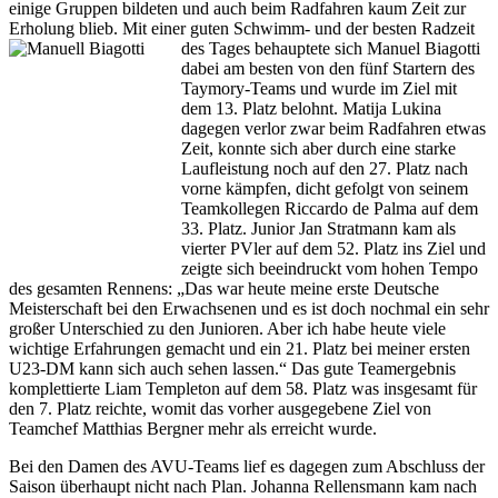
einige Gruppen bildeten und auch beim Radfahren kaum Zeit zur
Erholung blieb. Mit einer guten Schwimm- und der besten
Radzeit
des Tages behauptete sich Manuel Biagotti
dabei am besten von den fünf Startern des
Taymory-Teams und wurde im Ziel mit
dem 13. Platz belohnt. Matija Lukina
dagegen verlor zwar beim Radfahren etwas
Zeit, konnte sich aber durch eine starke
Laufleistung noch auf den 27. Platz nach
vorne kämpfen, dicht gefolgt von seinem
Teamkollegen Riccardo de Palma auf dem
33. Platz. Junior Jan Stratmann kam als
vierter PVler auf dem 52. Platz ins Ziel und
zeigte sich beeindruckt vom hohen Tempo
des gesamten Rennens: „Das war heute meine erste Deutsche
Meisterschaft bei den Erwachsenen und es ist doch nochmal ein sehr
großer Unterschied zu den Junioren. Aber ich habe heute viele
wichtige Erfahrungen gemacht und ein 21. Platz bei meiner ersten
U23-DM kann sich auch sehen lassen.“ Das gute Teamergebnis
komplettierte Liam Templeton auf dem 58. Platz was insgesamt für
den 7. Platz reichte, womit das vorher ausgegebene Ziel von
Teamchef Matthias Bergner mehr als erreicht wurde.
Bei den Damen des AVU-Teams lief es dagegen zum Abschluss der
Saison überhaupt nicht nach Plan. Johanna Rellensmann kam nach