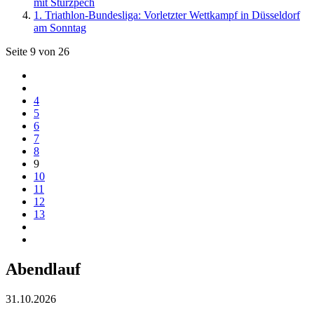
mit Sturzpech
1. Triathlon-Bundesliga: Vorletzter Wettkampf in Düsseldorf
am Sonntag
Seite 9 von 26
4
5
6
7
8
9
10
11
12
13
Abendlauf
31.10.2026