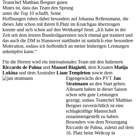
Teamchef Matthias Bergner guten
Mutes ist, dass das Team den Sprung
unter die Top 10 schafft. Seine
Hoffnungen ruhen dabei besonders auf Johanna Rellensmann, die
dieses Jahr schon mit ihrem 8.Platz im Kraichgau überzeugen
konnte und sich schon auf den Wettkampf freut: „Ich habe in der
Zeit seit dem letzten Bundesligarennen noch einmal gut trainiert und
das auch die DM in Hannover stattfindet ist natürlich eine besondere
Motivation, sodass ich hoffentlich an meine bisherigen Leistungen
anknüpfen kann.“
Für die Herren wird ein internationales Team mit den Italienern
Riccardo de Palma
und
Manuel Biagiotti
, dem Kroaten
Matija
Lukina
und dem Australier
Liam Templeton
sowie dem
Eigengewächs des PVT
Jan
Stratmann
an den Start gehen.
Allesamt haben in dieser Saison
schon sehr gute Leistungen
gezeigt, sodass Teamchef Matthias
Bergner zuversichtlich ist eine
schlagkräftige Mannschaft
zusammengestellt zu haben.
Besonders von dem Neuzugang
Riccardo de Palma, zuletzt auf dem
16. Platz beim Weltcup in