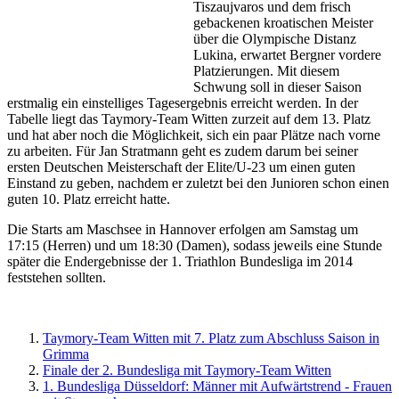
Tiszaujvaros und dem frisch
gebackenen kroatischen Meister
über die Olympische Distanz
Lukina, erwartet Bergner vordere
Platzierungen. Mit diesem
Schwung soll in dieser Saison
erstmalig ein einstelliges Tagesergebnis erreicht werden. In der
Tabelle liegt das Taymory-Team Witten zurzeit auf dem 13. Platz
und hat aber noch die Möglichkeit, sich ein paar Plätze nach vorne
zu arbeiten. Für Jan Stratmann geht es zudem darum bei seiner
ersten Deutschen Meisterschaft der Elite/U-23 um einen guten
Einstand zu geben, nachdem er zuletzt bei den Junioren schon einen
guten 10. Platz erreicht hatte.
Die Starts am Maschsee in Hannover erfolgen am Samstag um
17:15 (Herren) und um 18:30 (Damen), sodass jeweils eine Stunde
später die Endergebnisse der 1. Triathlon Bundesliga im 2014
feststehen sollten.
Taymory-Team Witten mit 7. Platz zum Abschluss Saison in
Grimma
Finale der 2. Bundesliga mit Taymory-Team Witten
1. Bundesliga Düsseldorf: Männer mit Aufwärtstrend - Frauen