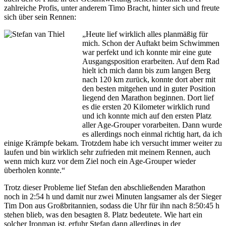
zahlreiche Profis, unter anderem Timo Bracht, hinter sich und freute
sich über sein Rennen:
„Heute lief wirklich alles planmäßig für
mich. Schon der Auftakt beim Schwimmen
war perfekt und ich konnte mir eine gute
Ausgangsposition erarbeiten. Auf dem Rad
hielt ich mich dann bis zum langen Berg
nach 120 km zurück, konnte dort aber mit
den besten mitgehen und in guter Position
liegend den Marathon beginnen. Dort lief
es die ersten 20 Kilometer wirklich rund
und ich konnte mich auf den ersten Platz
aller Age-Grouper vorarbeiten. Dann wurde
es allerdings noch einmal richtig hart, da ich
einige Krämpfe bekam. Trotzdem habe ich versucht immer weiter zu
laufen und bin wirklich sehr zufrieden mit meinem Rennen, auch
wenn mich kurz vor dem Ziel noch ein Age-Grouper wieder
überholen konnte.“
Trotz dieser Probleme lief Stefan den abschließenden Marathon
noch in 2:54 h und damit nur zwei Minuten langsamer als der Sieger
Tim Don aus Großbritannien, sodass die Uhr für ihn nach 8:50:45 h
stehen blieb, was den besagten 8. Platz bedeutete. Wie hart ein
solcher Ironman ist, erfuhr Stefan dann allerdings in der