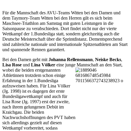
Für die Mannschaft des AVU-Teams Witten bei den Damen und
dem Taymory-Team Witten bei den Herren gilt es sich beim
Maschsee-Triathlon am Samstag mit guten Leistungen in die
Saisonpause zu verabschieden. Dort findet nicht nur der vierte
Wettkampf der 1.Bundesliga statt, sondern gleichzeitig auch die
Deutsche Meisterschaft über die Sprintdistanz. Dementsprechend
sind zahlreiche nationale und internationale Spitzenathleten am Start
und spannende Rennen garantiert.
Bei den Damen geht mit
Johanna Rellensmann
,
Neiske Becks
,
Lisa Rose
und
Lina Völker
eine junge Mannschaft an den Start,
wobei die beiden erstgenannten
Athletinnen trotzdem schon einige
Erfahrung in der 1.Bundesliga
aufzuweisen haben. Für Lina Völker
(Jg. 1998) ist es dagegen der erste
Bundesligawettkampf und auch für
Lisa Rose (Jg. 1997) erst der zweite,
nach ihrem gelungenen Debüt im
Kraichgau. Die beiden
Nachwuchshoffnungen des PVT haben
sich allerdings gezielt auf diesen
Wettkampf vorbereitet, sodass