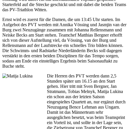
Starterfeld auf die Strecke geschickt und mit dabei die beiden Teams
das PV-Triathlon Witten.
Ernst wird es zuerst für die Damen, die um 13:45 Uhr starten. Im
Aufgebot des PVT werden mit Annika Vössing und Jasmjin van der
Burg zwei Neuzugänge zusammen mit Johanna Rellensmann und
Neiske Becks am Start stehen. Teamchef Matthias Bergner erhofft
sich von dieser Aufstellung viel, da Vössing, van der Burg und
Rellensmann auf der Laufstrecke ein schnelles Trio bilden können.
Die Schwimm- und Radstarke Niederländerin Becks soll dagegen
verstärkt in den ersten beiden Disziplinen für das Tempo sorgen,
sodass am Ende ein einstelliges Ergebnis beim Saisonauftakt zu
Buche steht.
Die Herren des PVT werden dann 2,5
Stunden später um 16.15 an den Start
gehen. Hier tritt mit Sven Bergner, Jan
Stratmann, Tobias Melnyk, Matija Lukina
ein schon aus der letzten Saison
eingespieltes Quartett an, nur ergänzt durch
Neuzugang Bence Lehman aus Ungarn.
Damit ist das Männerteam sehr
ausgeglichen besetzt, was beim Teamsprint
ein Vorteil ist, und sollte in der Lage sein,
die Zielsetzung von Teamchef Bergner zu