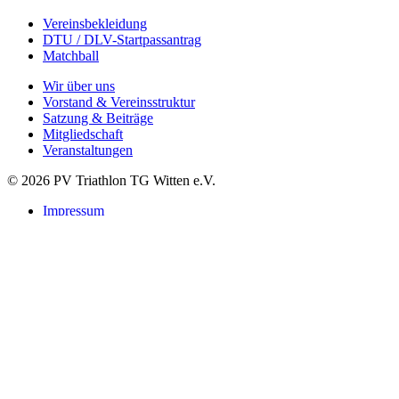
Vereinsbekleidung
DTU / DLV-Startpassantrag
Matchball
Wir über uns
Vorstand & Vereinsstruktur
Satzung & Beiträge
Mitgliedschaft
Veranstaltungen
© 2026 PV Triathlon TG Witten e.V.
Impressum
Datenschutzerklärung
Suchen
Startseite
Verein
Leitbild
Vorstand
Satzung & Beiträge
Mitgliedschaft Startpass
Vereinsbekleidung