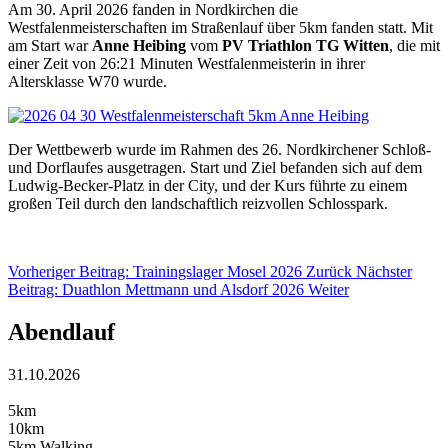
Am 30. April 2026
fanden in Nordkirchen die
Westfalenmeisterschaften im Straßenlauf über 5km
fanden statt
. Mit
am Start war
Anne Heibing
vom
PV Triathlon TG Witten
, die mit
einer Zeit von 26:21 Minuten Westfalenmeisterin in ihrer
Altersklasse W70 wurde.
Der Wettbewerb wurde im Rahmen des 26. Nordkirchener Schloß-
und Dorflaufes ausgetragen. Start und Ziel befanden sich auf dem
Ludwig-Becker-Platz in der City, und der Kurs führte zu einem
großen Teil durch den landschaftlich reizvollen Schlosspark.
Vorheriger Beitrag: Trainingslager Mosel 2026
Zurück
Nächster
Beitrag: Duathlon Mettmann und Alsdorf 2026
Weiter
Abendlauf
31.10.2026
5km
10km
5km Walking