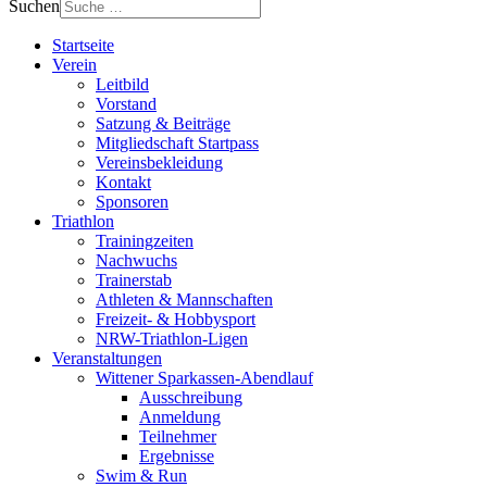
Suchen
Startseite
Verein
Leitbild
Vorstand
Satzung & Beiträge
Mitgliedschaft Startpass
Vereinsbekleidung
Kontakt
Sponsoren
Triathlon
Trainingzeiten
Nachwuchs
Trainerstab
Athleten & Mannschaften
Freizeit- & Hobbysport
NRW-Triathlon-Ligen
Veranstaltungen
Wittener Sparkassen-Abendlauf
Ausschreibung
Anmeldung
Teilnehmer
Ergebnisse
Swim & Run