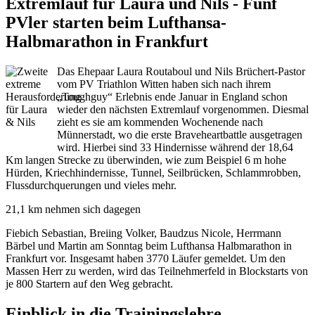
Extremlauf für Laura und Nils - Fünf
PVler starten beim Lufthansa-
Halbmarathon in Frankfurt
Das Ehepaar Laura Routaboul und Nils Brüchert-Pastor
vom PV Triathlon Witten haben sich nach ihrem
„Toughguy“ Erlebnis ende Januar in England schon
wieder den nächsten Extremlauf vorgenommen. Diesmal
zieht es sie am kommenden Wochenende nach
Münnerstadt, wo die erste Braveheartbattle ausgetragen
wird. Hierbei sind 33 Hindernisse während der 18,64
Km langen Strecke zu überwinden, wie zum Beispiel 6 m hohe
Hürden, Kriechhindernisse, Tunnel, Seilbrücken, Schlammrobben,
Flussdurchquerungen und vieles mehr.
21,1 km nehmen sich dagegen
Fiebich Sebastian, Breiing Volker, Baudzus Nicole, Herrmann
Bärbel und Martin am Sonntag beim Lufthansa Halbmarathon in
Frankfurt vor. Insgesamt haben 3770 Läufer gemeldet. Um den
Massen Herr zu werden, wird das Teilnehmerfeld in Blockstarts von
je 800 Startern auf den Weg gebracht.
Einblick in die Trainingslehre