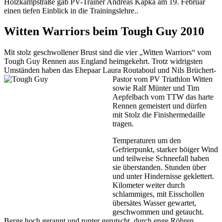
Holzkampstraße gab PV-Trainer Andreas Kapka am 19. Februar
einen tiefen Einblick in die Trainingslehre..
Witten Warriors beim Tough Guy 2010
Mit stolz geschwollener Brust sind die vier „Witten Warriors“ vom
Tough Guy Rennen aus England heimgekehrt. Trotz widrigsten
Umständen haben das Ehepaar Laura Routaboul und Nils Brüchert-
Pastor vom PV Triathlon Witten
sowie Ralf Münter und Tim
Aepfelbach vom TTW das harte
Rennen gemeistert und dürfen
mit Stolz die Finishermedaille
tragen.
Temperaturen um den
Gefrierpunkt, starker böiger Wind
und teilweise Schneefall haben
sie überstanden. Stunden über
und unter Hindernisse geklettert.
Kilometer weiter durch
schlammiges, mit Eisschollen
übersätes Wasser gewartet,
geschwommen und getaucht.
Berge hoch gerannt und runter gerutscht, durch enge Röhren