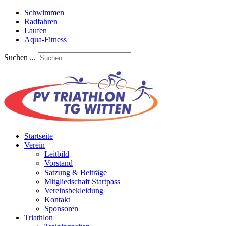
Schwimmen
Radfahren
Laufen
Aqua-Fitness
Suchen ...
Startseite
Verein
Leitbild
Vorstand
Satzung & Beiträge
Mitgliedschaft Startpass
Vereinsbekleidung
Kontakt
Sponsoren
Triathlon