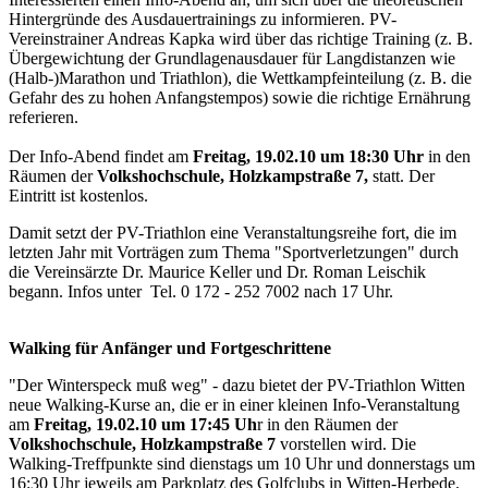
Hintergründe des Ausdauertrainings zu informieren. PV-
Vereinstrainer Andreas Kapka wird über das richtige Training (z. B.
Übergewichtung der Grundlagenausdauer für Langdistanzen wie
(Halb-)Marathon und Triathlon), die Wettkampfeinteilung (z. B. die
Gefahr des zu hohen Anfangstempos) sowie die richtige Ernährung
referieren.
Der Info-Abend findet am
Freitag, 19.02.10 um 18:30 Uhr
in den
Räumen der
Volkshochschule, Holzkampstraße 7,
statt. Der
Eintritt ist kostenlos.
Damit setzt der PV-Triathlon eine Veranstaltungsreihe fort, die im
letzten Jahr mit Vorträgen zum Thema "Sportverletzungen" durch
die Vereinsärzte Dr. Maurice Keller und Dr. Roman Leischik
begann. Infos unter
Tel. 0 172 - 252 7002 nach 17 Uhr.
Walking für Anfänger und Fortgeschrittene
"Der Winterspeck muß weg" - dazu bietet der PV-Triathlon Witten
neue Walking-Kurse an, die er in einer kleinen Info-Veranstaltung
am
Freitag, 19.02.10 um 17:45 Uh
r in den Räumen der
Volkshochschule, Holzkampstraße 7
vorstellen wird. Die
Walking-Treffpunkte sind dienstags um 10 Uhr und donnerstags um
16:30 Uhr jeweils am Parkplatz des Golfclubs in Witten-Herbede.