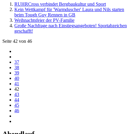
RUHRCross verbindet Bergbaukultur und Sport
Kein Wettkampf für 'Warmduscher' Laura und Nils starten
beim Tough Guy Rennen in GB
Weihnachtsfeier der PV-Familie
Große Nachfrage nach Einstiegsangeboten! Sportabzeichen
geschafft!
Seite 42 von 46
37
38
39
40
41
42
43
44
45
46
Abendlauf