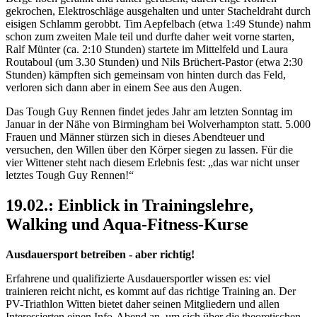
gekrochen, Elektroschläge ausgehalten und unter Stacheldraht durch
eisigen Schlamm gerobbt. Tim Aepfelbach (etwa 1:49 Stunde) nahm
schon zum zweiten Male teil und durfte daher weit vorne starten,
Ralf Münter (ca. 2:10 Stunden) startete im Mittelfeld und Laura
Routaboul (um 3.30 Stunden) und Nils Brüchert-Pastor (etwa 2:30
Stunden) kämpften sich gemeinsam von hinten durch das Feld,
verloren sich dann aber in einem See aus den Augen.
Das Tough Guy Rennen findet jedes Jahr am letzten Sonntag im
Januar in der Nähe von Birmingham bei Wolverhampton statt. 5.000
Frauen und Männer stürzen sich in dieses Abendteuer und
versuchen, den Willen über den Körper siegen zu lassen. Für die
vier Wittener steht nach diesem Erlebnis fest: „das war nicht unser
letztes Tough Guy Rennen!“
19.02.: Einblick in Trainingslehre,
Walking und Aqua-Fitness-Kurse
Ausdauersport betreiben - aber richtig!
Erfahrene und qualifizierte Ausdauersportler wissen es: viel
trainieren reicht nicht, es kommt auf das richtige Training an. Der
PV-Triathlon Witten bietet daher seinen Mitgliedern und allen
Interessierten einen Info-Abend an, um sich über die theoretischen