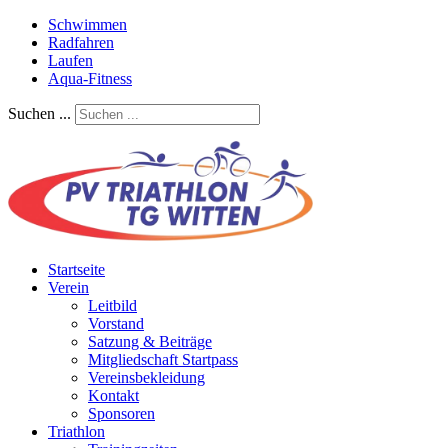
Schwimmen
Radfahren
Laufen
Aqua-Fitness
Suchen ...
Startseite
Verein
Leitbild
Vorstand
Satzung & Beiträge
Mitgliedschaft Startpass
Vereinsbekleidung
Kontakt
Sponsoren
Triathlon