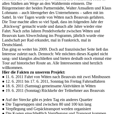
allen Städten am Wege an den Wahltermin erinnern. Die
Bürgermeister der beiden Partnerstädte, Walter Amsallem und Klaus
Lohmann – auch Ideengeber des Unternehmens – saßen mit im
Sattel. In vier Tagen wurde von Witten nach Beauvais gefahren.
Die Tour machte allen so viel Spaß, dass im folgenden Jahr der
„Rückweg“ gemacht wurde und danach alle Jahre wieder eine
Fahrt. Nach zehn Jahren Pendelverkehr zwischen Witten und
Beauvais kam Abwechslung ins Programm, jährlich wurde eine
Landschaft per Rad erkundet, mal in Frankreich, mal in
Deutschland.
Das ging so weiter bis 2009. Doch auf französischer Seite ließ das
Interesse zuletzt nach. Dennoch: Wir möchten dieses Kapitel nicht
sang- und klanglos abschließen und bieten deshalb noch einmal eine
Tour auf historischer Route an. Alle Interessenten sind herzlich
willkommen.
Hier die Fakten zu unserem Projekt:
● 11. 6. 2011 Fahrt von Witten nach Beauvais mit zwei Minibussen
● 12. 6. 2011 bis 17. 6. 2011, Sonntag bis Freitag Fahrradfahren
● 18. 6. 2011 (Samstag) gemeinsame Aktivitäten in Witten
● 19. 6. 2011 (Sonntag) Rückkehr der Teilnehmer aus Beauvais
● Auf der Strecke gibt es jeden Tag ein anderes Quartier
● Die Tagesetappen sind zwischen 80 und 100 km lang
● Verpflegung und Gepäcktransport werden organisiert
● Die Kosten einschließlich Verpflegung und Transport kommen