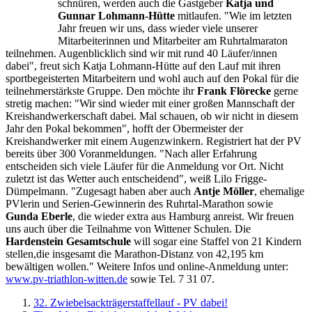
schnüren, werden auch die Gastgeber
Katja und
Gunnar Lohmann-Hütte
mitlaufen. "Wie im letzten
Jahr freuen wir uns, dass wieder viele unserer
Mitarbeiterinnen und Mitarbeiter am Ruhrtalmaraton
teilnehmen. Augenblicklich sind wir mit rund 40 Läufer/innen
dabei", freut sich Katja Lohmann-Hütte auf den Lauf mit ihren
sportbegeisterten Mitarbeitern und wohl auch auf den Pokal für die
teilnehmerstärkste Gruppe. Den möchte ihr
Frank Flörecke
gerne
stretig machen: "Wir sind wieder mit einer großen Mannschaft der
Kreishandwerkerschaft dabei. Mal schauen, ob wir nicht in diesem
Jahr den Pokal bekommen", hofft der Obermeister der
Kreishandwerker mit einem Augenzwinkern. Registriert hat der PV
bereits über 300 Voranmeldungen. "Nach aller Erfahrung
entscheiden sich viele Läufer für die Anmeldung vor Ort. Nicht
zuletzt ist das Wetter auch entscheidend", weiß Lilo Frigge-
Dümpelmann. "Zugesagt haben aber auch
Antje Möller
, ehemalige
PVlerin und Serien-Gewinnerin des Ruhrtal-Marathon sowie
Gunda Eberle
, die wieder extra aus Hamburg anreist. Wir freuen
uns auch über die Teilnahme von Wittener Schulen. Die
Hardenstein Gesamtschule
will sogar eine Staffel von 21 Kindern
stellen,die insgesamt die Marathon-Distanz von 42,195 km
bewältigen wollen." Weitere Infos und online-Anmeldung unter:
www.pv-triathlon-witten.de
sowie Tel. 7 31 07.
32. Zwiebelsackträgerstaffellauf - PV dabei!