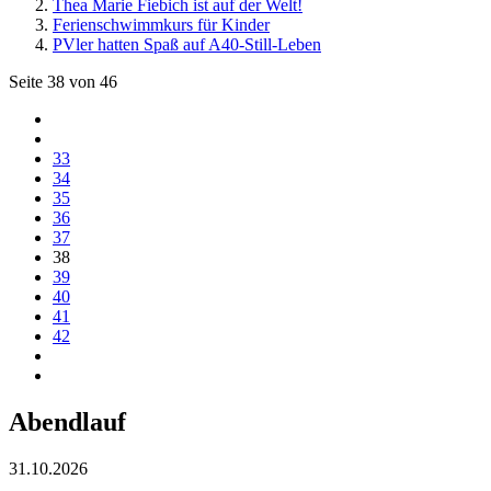
Thea Marie Fiebich ist auf der Welt!
Ferienschwimmkurs für Kinder
PVler hatten Spaß auf A40-Still-Leben
Seite 38 von 46
33
34
35
36
37
38
39
40
41
42
Abendlauf
31.10.2026