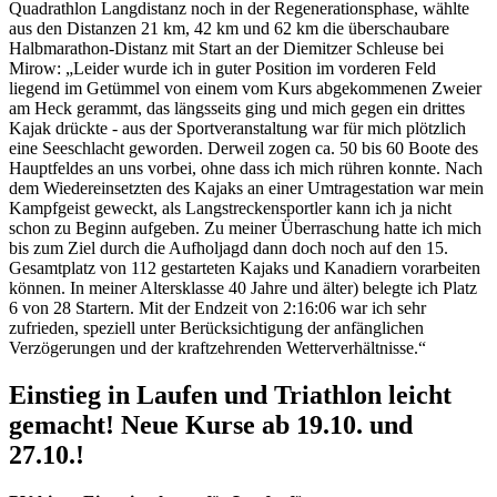
Quadrathlon Langdistanz noch in der Regenerationsphase, wählte
aus den Distanzen 21 km, 42 km und 62 km die überschaubare
Halbmarathon-Distanz mit Start an der Diemitzer Schleuse bei
Mirow: „Leider wurde ich in guter Position im vorderen Feld
liegend im Getümmel von einem vom Kurs abgekommenen Zweier
am Heck gerammt, das längsseits ging und mich gegen ein drittes
Kajak drückte - aus der Sportveranstaltung war für mich plötzlich
eine Seeschlacht geworden. Derweil zogen ca. 50 bis 60 Boote des
Hauptfeldes an uns vorbei, ohne dass ich mich rühren konnte. Nach
dem Wiedereinsetzten des Kajaks an einer Umtragestation war mein
Kampfgeist geweckt, als Langstreckensportler kann ich ja nicht
schon zu Beginn aufgeben. Zu meiner Überraschung hatte ich mich
bis zum Ziel durch die Aufholjagd dann doch noch auf den 15.
Gesamtplatz von 112 gestarteten Kajaks und Kanadiern vorarbeiten
können. In meiner Altersklasse 40 Jahre und älter) belegte ich Platz
6 von 28 Startern. Mit der Endzeit von 2:16:06 war ich sehr
zufrieden, speziell unter Berücksichtigung der anfänglichen
Verzögerungen und der kraftzehrenden Wetterverhältnisse.“
Einstieg in Laufen und Triathlon leicht
gemacht! Neue Kurse ab 19.10. und
27.10.!