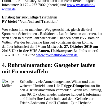
Lohmann. Ein Einstieg ist auch nach den Herbstferien möglich.
Infos unter: 0 172 - 252 7002 (abends) und
www.pv-triathlon-
witten.de
.
Einstieg für zukünftige Triathleten
PV bietet "Von Null auf Triathlon"
Wer schon immer mal einen Weg gesucht hat, gleich die drei
Sportarten Schwimmen - Radfahren - Laufen kennen zu lernen, hat
dazu auch in diesem Jahr wieder alle Chancen beim PV-Triathlon
Witten. Wie der behutsame Einstieg vonstatten gehen könnte,
darüber informiert der PV am
Mittwoch, 27. Oktober 2010 um
20:15 Uhr in der VHS Annen, Holzkampstraße
. Infos unter 0
152 - 01 53 17 05 und
www.pv-triathlon-witten.de
4. Ruhrtalmarathon: Gastgeber laufen
mit Firmenstaffeln
Erfreulich viele Anmeldungen aus Witten und dem
weiteren Umfeld kann
Lilo Frigge-Dümpelmann
für
den 4. Ruhrtalmarathon vermelden. Wenn am Samstag,
dem 09. Oktober, wieder mehrere hundert Läuferinnen
und Läufer ihre Laufschuhe auf dem Gelände der
Friedr.-Lohmann GmbH (Ruhrtal 2) in Herbede