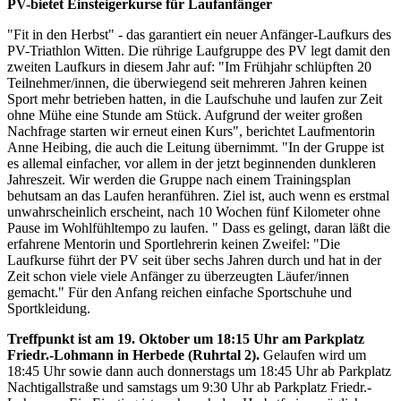
PV-bietet Einsteigerkurse für Laufanfänger
"Fit in den Herbst" - das garantiert ein neuer Anfänger-Laufkurs des
PV-Triathlon Witten. Die rührige Laufgruppe des PV legt damit den
zweiten Laufkurs in diesem Jahr auf: "Im Frühjahr schlüpften 20
Teilnehmer/innen, die überwiegend seit mehreren Jahren keinen
Sport mehr betrieben hatten, in die Laufschuhe und laufen zur Zeit
ohne Mühe eine Stunde am Stück. Aufgrund der weiter großen
Nachfrage starten wir erneut einen Kurs", berichtet Laufmentorin
Anne Heibing, die auch die Leitung übernimmt. "In der Gruppe ist
es allemal einfacher, vor allem in der jetzt beginnenden dunkleren
Jahreszeit. Wir werden die Gruppe nach einem Trainingsplan
behutsam an das Laufen heranführen. Ziel ist, auch wenn es erstmal
unwahrscheinlich erscheint, nach 10 Wochen fünf Kilometer ohne
Pause im Wohlfühltempo zu laufen. " Dass es gelingt, daran läßt die
erfahrene Mentorin und Sportlehrerin keinen Zweifel: "Die
Laufkurse führt der PV seit über sechs Jahren durch und hat in der
Zeit schon viele viele Anfänger zu überzeugten Läufer/innen
gemacht." Für den Anfang reichen einfache Sportschuhe und
Sportkleidung.
Treffpunkt ist am 19. Oktober um 18:15 Uhr am Parkplatz
Friedr.-Lohmann in Herbede (Ruhrtal 2).
Gelaufen wird um
18:45 Uhr sowie dann auch donnerstags um 18:45 Uhr ab Parkplatz
Nachtigallstraße und samstags um 9:30 Uhr ab Parkplatz Friedr.-