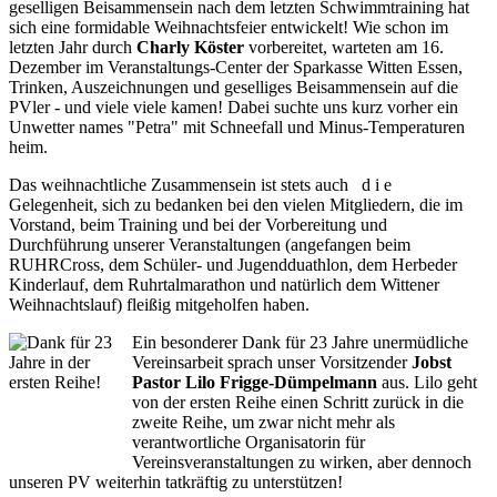
geselligen Beisammensein nach dem letzten Schwimmtraining hat
sich eine formidable Weihnachtsfeier entwickelt! Wie schon im
letzten Jahr durch
Charly Köster
vorbereitet, warteten am 16.
Dezember im Veranstaltungs-Center der Sparkasse Witten Essen,
Trinken, Auszeichnungen und geselliges Beisammensein auf die
PVler - und viele viele kamen! Dabei suchte uns kurz vorher ein
Unwetter names "Petra" mit Schneefall und Minus-Temperaturen
heim.
Das weihnachtliche Zusammensein ist stets auch d i e
Gelegenheit, sich zu bedanken bei den vielen Mitgliedern, die im
Vorstand, beim Training und bei der Vorbereitung und
Durchführung unserer Veranstaltungen (angefangen beim
RUHRCross, dem Schüler- und Jugendduathlon, dem Herbeder
Kinderlauf, dem Ruhrtalmarathon und natürlich dem Wittener
Weihnachtslauf) fleißig mitgeholfen haben.
Ein besonderer Dank für 23 Jahre unermüdliche
Vereinsarbeit sprach unser Vorsitzender
Jobst
Pastor Lilo Frigge-Dümpelmann
aus. Lilo geht
von der ersten Reihe einen Schritt zurück in die
zweite Reihe, um zwar nicht mehr als
verantwortliche Organisatorin für
Vereinsveranstaltungen zu wirken, aber dennoch
unseren PV weiterhin tatkräftig zu unterstützen!