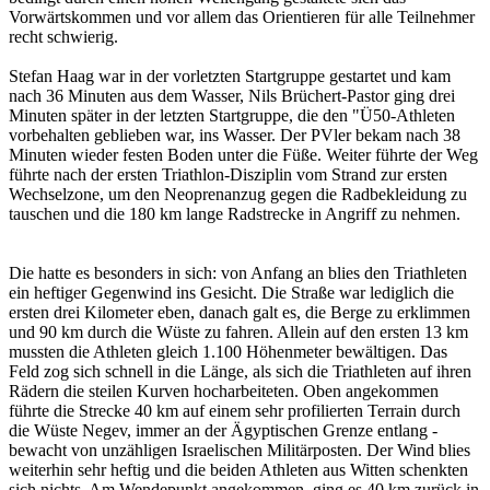
Vorwärtskommen und vor allem das Orientieren für alle Teilnehmer
recht schwierig.
Stefan Haag war in der vorletzten Startgruppe gestartet und kam
nach 36 Minuten aus dem Wasser, Nils Brüchert-Pastor ging drei
Minuten später in der letzten Startgruppe, die den "Ü50-Athleten
vorbehalten geblieben war, ins Wasser. Der PVler bekam nach 38
Minuten wieder festen Boden unter die Füße. Weiter führte der Weg
führte nach der ersten Triathlon-Disziplin vom Strand zur ersten
Wechselzone, um den Neoprenanzug gegen die Radbekleidung zu
tauschen und die 180 km lange Radstrecke in Angriff zu nehmen.
Die hatte es besonders in sich: von Anfang an blies den Triathleten
ein heftiger Gegenwind ins Gesicht. Die Straße war lediglich die
ersten drei Kilometer eben, danach galt es, die Berge zu erklimmen
und 90 km durch die Wüste zu fahren. Allein auf den ersten 13 km
mussten die Athleten gleich 1.100 Höhenmeter bewältigen. Das
Feld zog sich schnell in die Länge, als sich die Triathleten auf ihren
Rädern die steilen Kurven hocharbeiteten. Oben angekommen
führte die Strecke 40 km auf einem sehr profilierten Terrain durch
die Wüste Negev, immer an der Ägyptischen Grenze entlang -
bewacht von unzähligen Israelischen Militärposten. Der Wind blies
weiterhin sehr heftig und die beiden Athleten aus Witten schenkten
sich nichts. Am Wendepunkt angekommen, ging es 40 km zurück in