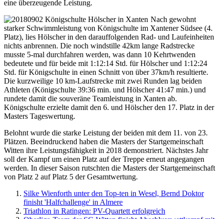
eine überzeugende Leistung.
Nach gewohnt
starker Schwimmleistung von Königschulte im Xantener Südsee (4.
Platz), lies Hölscher in den darauffolgenden Rad- und Laufeinheiten
nichts anbrennen. Die noch windstille 42km lange Radstrecke
musste 5-mal durchfahren werden, was dann 10 Kehrtwenden
bedeutete und für beide mit 1:12:14 Std. für Hölscher und 1:12:24
Std. für Königschulte in einen Schnitt von über 37km/h resultierte.
Die kurzweilige 10 km-Laufstrecke mit zwei Runden lag beiden
Athleten (Königschulte 39:36 min. und Hölscher 41:47 min.) und
rundete damit die souveräne Teamleistung in Xanten ab.
Königschulte erzielte damit den 6. und Hölscher den 17. Platz in der
Masters Tageswertung.
Belohnt wurde die starke Leistung der beiden mit dem 11. von 23.
Plätzen. Beeindruckend haben die Masters der Startgemeinschaft
Witten ihre Leistungsfähigkeit in 2018 demonstriert. Nächstes Jahr
soll der Kampf um einen Platz auf der Treppe erneut angegangen
werden. In dieser Saison rutschten die Masters der Startgemeinschaft
von Platz 2 auf Platz 5 der Gesamtwertung.
Silke Wienforth unter den Top-ten in Wesel, Bernd Doktor
finisht 'Halfchallenge' in Almere
Triathlon in Ratingen: PV-Quartett erfolgreich