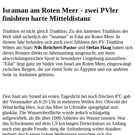
Israman am Roten Meer - zwei PVler
finishten harte Mitteldistanz
Triathlon ist nicht gleich Triathlon. Zu den härtesten Triathlons der
Welt zählt sicherlich der "Israman" in Eilat am Roten Meer. In
diesem Jahr befanden sich auch zwei Athleten des PV-Triathlon
Witten am Start:
Nils Brüchert-Pastor
und
Stefan Haag
hatten sich
dieses Rennen direkt zu Jahresanfang ausgesucht, um ihren
abwechslungsreichen Sport in besonderer Umgebung auszuüben.
"Eilat" liegt ganz im Süden von Israel am Roten Meer, eingezwängt
zwischen Bergen, die zur einen Seite zu Ägypten und zur anderen
Seite zu Jordanien gehören.
Den Start am Strand im ersten Tageslicht bei noch frischen 8°C gab
der Veranstalter ab 6:20 Uhr in mehreren Wellen frei. Obwohl der
Wind heftig blies, war das Meer in Ufernähe spiegelglatt und
glasklar. Die Wasseroberfläche wurde jedoch schlagartig
aufgewirbelt, als die über 1000 Athleten ins Wasser rannten. War
das Schwimmen auf dem 1,9 km langen Dreieckskurs zu Anfang
noch eine große Freude, stieg die Anforderung weiter draußen:
bedingt durch einen hohen Wellengang gestaltete sich das