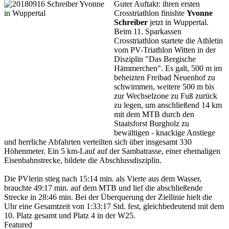
Guter Auftakt: ihren ersten
Crosstriathlon finishte
Yvonne
Schreiber
jetzt in Wuppertal.
Beim 11. Sparkassen
Crosstriathlon startete die Athletin
vom PV-Triathlon Witten in der
Disziplin "Das Bergische
Hämmerchen". Es galt, 500 m im
beheizten Freibad Neuenhof zu
schwimmen, weitere 500 m bis
zur Wechselzone zu Fuß zurück
zu legen, um anschließend 14 km
mit dem MTB durch den
Staatsforst Burgholz zu
bewältigen - knackige Anstiege
und herrliche Abfahrten verteilten sich über insgesamt 330
Höhenmeter. Ein 5 km-Lauf auf der Sambatrasse, einer ehemaligen
Eisenbahnstrecke, bildete die Abschlussdisziplin.
Die PVlerin stieg nach 15:14 min. als Vierte aus dem Wasser,
brauchte 49:17 min. auf dem MTB und lief die abschließende
Strecke in 28:46 min. Bei der Überquerung der Ziellinie hielt die
Uhr eine Gesamtzeit von 1:33:17 Std. fest, gleichbedeutend mit dem
10. Platz gesamt und Platz 4 in der W25.
Featured