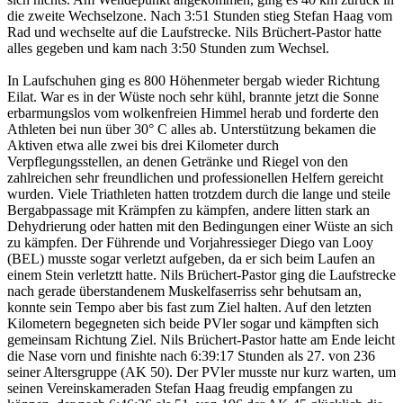
die zweite Wechselzone. Nach 3:51 Stunden stieg Stefan Haag vom
Rad und wechselte auf die Laufstrecke. Nils Brüchert-Pastor hatte
alles gegeben und kam nach 3:50 Stunden zum Wechsel.
In Laufschuhen ging es 800 Höhenmeter bergab wieder Richtung
Eilat. War es in der Wüste noch sehr kühl, brannte jetzt die Sonne
erbarmungslos vom wolkenfreien Himmel herab und forderte den
Athleten bei nun über 30° C alles ab. Unterstützung bekamen die
Aktiven etwa alle zwei bis drei Kilometer durch
Verpflegungsstellen, an denen Getränke und Riegel von den
zahlreichen sehr freundlichen und professionellen Helfern gereicht
wurden. Viele Triathleten hatten trotzdem durch die lange und steile
Bergabpassage mit Krämpfen zu kämpfen, andere litten stark an
Dehydrierung oder hatten mit den Bedingungen einer Wüste an sich
zu kämpfen. Der Führende und Vorjahressieger Diego van Looy
(BEL) musste sogar verletzt aufgeben, da er sich beim Laufen an
einem Stein verletztt hatte. Nils Brüchert-Pastor ging die Laufstrecke
nach gerade überstandenem Muskelfaserriss sehr behutsam an,
konnte sein Tempo aber bis fast zum Ziel halten. Auf den letzten
Kilometern begegneten sich beide PVler sogar und kämpften sich
gemeinsam Richtung Ziel. Nils Brüchert-Pastor hatte am Ende leicht
die Nase vorn und finishte nach 6:39:17 Stunden als 27. von 236
seiner Altersgruppe (AK 50). Der PVler musste nur kurz warten, um
seinen Vereinskameraden Stefan Haag freudig empfangen zu