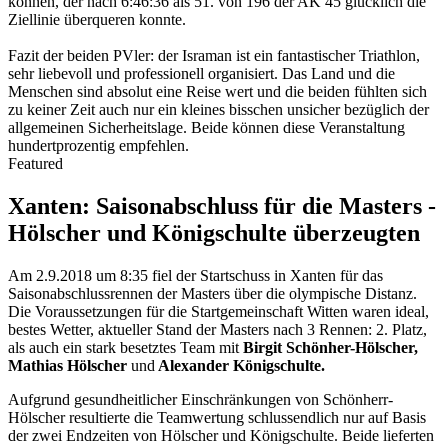
können, der nach 6:46:36 als 51. von 196 der AK 45 glücklich die
Ziellinie überqueren konnte.
Fazit der beiden PVler: der Israman ist ein fantastischer Triathlon,
sehr liebevoll und professionell organisiert. Das Land und die
Menschen sind absolut eine Reise wert und die beiden fühlten sich
zu keiner Zeit auch nur ein kleines bisschen unsicher bezüglich der
allgemeinen Sicherheitslage. Beide können diese Veranstaltung
hundertprozentig empfehlen.
Featured
Xanten: Saisonabschluss für die Masters -
Hölscher und Königschulte überzeugten
Am 2.9.2018 um 8:35 fiel der Startschuss in Xanten für das
Saisonabschlussrennen der Masters über die olympische Distanz.
Die Voraussetzungen für die Startgemeinschaft Witten waren ideal,
bestes Wetter, aktueller Stand der Masters nach 3 Rennen: 2. Platz,
als auch ein stark besetztes Team mit
Birgit Schönher-Hölscher,
Mathias Hölscher
und
Alexander Königschulte.
Aufgrund gesundheitlicher Einschränkungen von Schönherr-
Hölscher resultierte die Teamwertung schlussendlich nur auf Basis
der zwei Endzeiten von Hölscher und Königschulte. Beide lieferten