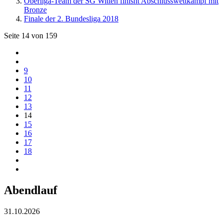
Oberliga-Team der SG Witten finisht Abschlusswettkampf mit
Bronze
Finale der 2. Bundesliga 2018
Seite 14 von 159
9
10
11
12
13
14
15
16
17
18
Abendlauf
31.10.2026