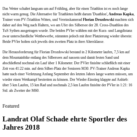
Das Wetter schaltet langsam um auf Frühling, aber für einen Triathlon ist es noch lange
nicht warm genug. Die Alternative für Triathleten heißt darum 'Duathlon',
Andreas Kapka
,
Trainer vom PV-Triathlon Witten, und Vereinskamerad
Florian Drozdowski
machten sich
daher auf den Weg nach Haltern, wo am Ufer des Silbersee der 28. Cross-Duathlon des
TuS Sythen ausgetragen wurde. Die beiden PVler wählten mit der Kurz- und Langdistanz
zwar unterschiedliche Wettbewerbe, stimmten jedoch mit ihrer Platzierung wieder überein:
Beide PVler holten sich jeweils den zweiten Platz in ihrer Altersklasse.
Die Herausforderung für Florian Drozdowski bestand in 2 Kilometer laufen, 7,5 km auf
dem Mountainbike entlang des Silbersees auf nassem und damit festen Sand und
abschließend nochmal ein Lauf über 1 Kilometer. Der PVler finishte schließlich mit einer
Zeit von 41:22 min. auf dem Silber-Platz der Senioren M30. PV-Trainer Andreas Kapka
hatte nach einer Verletzung Anfang September des letzten Jahres lange warten müssen, um
wieder einen Wettkampf bestreiten zu können. Der Wieder-Einstieg klappte auf Anhieb:
über 5 km Laufen, 15 km Rad und nochmals 2,5 km Laufen finishte der PVler in 1:21: 16
Std. als Zweiter der M60.
Featured
Landrat Olaf Schade ehrte Sportler des
Jahres 2018