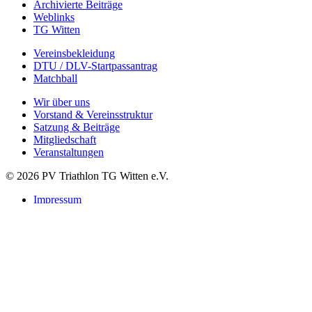
Archivierte Beiträge
Weblinks
TG Witten
Vereinsbekleidung
DTU / DLV-Startpassantrag
Matchball
Wir über uns
Vorstand & Vereinsstruktur
Satzung & Beiträge
Mitgliedschaft
Veranstaltungen
© 2026 PV Triathlon TG Witten e.V.
Impressum
Datenschutzerklärung
Suchen
Startseite
Verein
Leitbild
Vorstand
Satzung & Beiträge