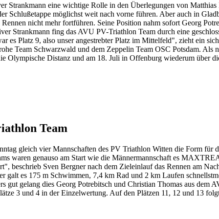
r Strankmann eine wichtige Rolle in den Überlegungen von Matthias Be
er Schlußetappe möglichst weit nach vorne führen. Aber auch in Gladb
ennen nicht mehr fortführen. Seine Position nahm sofort Georg Potrebit
iver Strankmann fing das AVU PV-Triathlon Team durch eine geschloss
 es Platz 9, also unser angestrebter Platz im Mittelfeld", zieht ein sic
he Team Schwarzwald und dem Zeppelin Team OSC Potsdam. Als nächs
 die Olympische Distanz und am 18. Juli in Offenburg wiederum über di
riathlon Team
nntag gleich vier Mannschaften des PV Triathlon Witten die Form für
Teams waren genauso am Start wie die Männermannschaft es MAXTREA
art", beschrieb Sven Bergner nach dem Zieleinlauf das Rennen am Nach
ier galt es 175 m Schwimmen, 7,4 km Rad und 2 km Laufen schnellstmö
rs gut gelang dies Georg Potrebitsch und Christian Thomas aus dem AV
ätze 3 und 4 in der Einzelwertung. Auf den Plätzen 11, 12 und 13 fol