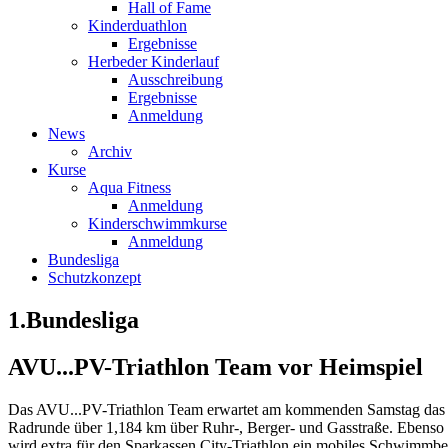
Hall of Fame
Kinderduathlon
Ergebnisse
Herbeder Kinderlauf
Ausschreibung
Ergebnisse
Anmeldung
News
Archiv
Kurse
Aqua Fitness
Anmeldung
Kinderschwimmkurse
Anmeldung
Bundesliga
Schutzkonzept
1.Bundesliga
AVU...PV-Triathlon Team vor Heimspiel
Das AVU...PV-Triathlon Team erwartet am kommenden Samstag das Heim
Radrunde über 1,184 km über Ruhr-, Berger- und Gasstraße. Ebenso b
wird extra für den Sparkassen City-Triathlon ein mobiles Schwimmbe