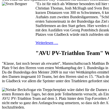
"Es ist für mich als Wittener besonders toll hi
Christian Thomas, Josh McHugh und Sven Bergne
kurzen Distanzen von 300 m Schwimmen, 6 km 
Auftakts zum zweiten Bundesligarennen. "Schön
ersten Saisoneinsatz in der Bundesliga das Zi
Staffelrennen an den Start gehen. Hier werden
mit den Ausfällen von Georg Potrebitsch (krank
Platzes von Gladbeck würde mich zufrieden stim
Weiterlesen …
"AVU PV-Triathlon Team" W
"Klasse, fast noch besser als erwartet", Mannschaftscoach Matthias 
Platz 9 bei den Herren vom ersten Wettkampftag der 1. Bundesliga in
Da die Bundesliga den Meister 2009 in nur vier Wettkämpfen ermittelt
den Damen insgesamt 10 Teams, bei den Herren sind es 15. "Nach dem
in Gladbeck vor allem die Sprinter unter den Triathleten gefordert sin
Sogar ein Treppchenplatz wäre dabei für die Damen
ersten Rennen des Tages, bei dem jede Teilnehmerin versucht, als Ei
AVU PV-Triathlon Team auf dem 3. Platz hinter dem Top-Favoriten 
nicht mehr so ganz den Anfangschwung umsetzen, so dass sich der ALZ
hochzufrieden.