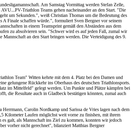
er Bundesligamannschaft. Am Samstag Vormittag werden Stefan Zelle,
s AVU...PV-Triathlon Teams gehen nacheinander an den Start. "Die
geht um Sekunden.", weiß Christian Thomas um die Bedeutung des
 A Finale schaffen würde.", formuliert Sven Bergner vor seinem
 Mannschaften in einem Teamsprint gemäß den Abständen aus dem
en zu absolvieren sein. "Schwer wird es auf jeden Fall, zumal wir
te Mannschaft an den Start bringen werden. Die Verteidigung des 9.
Triathlon Team" Witten kehrte mit dem 4. Platz bei den Damen und
 eine gelungene Rückkehr ins Oberhaus des deutschen Triathlonsports.
"Platz im Mittelfeld" gelegt werden. Um Punkte und Plätze kämpfen bei
t, die Resultate auch in Gladbeck bestätigen könnten, zumal auch
a Herrmann, Carolin Nordkamp und Sarissa de Vries lagen nach dem
5 Kilometer Laufen möglichst weit vorne zu finishen, mit ihrem
s galt, als Mannschaft ins Ziel zu kommen, konnten wir jedoch
r vorher nicht gerechnet", bilanziert Matthias Bergner