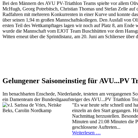
Bei den Männern des AVU PV-Triathlon Teams spielte vor allem Olive
McHugh, Georg Potrebitsch, Christian Thomas und Stefan Zelle auf d
Radfahren mit mehreren Konkurrenten in einer Kurve und konnte das R
über seinen 1,94 m großen Mannschaftskollegen. Den Ausfall von Ol
ersten Teil des Wettkampftages lagen wir noch auf Platz 8, am Ende war
wurde die Mannschaft vom EJOT Team Buschhütten vor dem Hansgro
Witten erneut über die Sprintdistanz, am 20. Juni am Schliersee über
Gelungener Saisoneinstieg für AVU...PV T
Im benachbarten Enschede, Niederlande, testeten am vergangenen So
ein Damenteam der Bundesligaaufsteiger des AVU...PV Triathlon 
"Es war heut
e sehr schnell und h
einzeln an den Start gegangen. H
Nachmittag herzustellen. Besonde
Minuten und 21:08 Minuten die Pl
geschlossene Auftreten...
Weiterlesen …