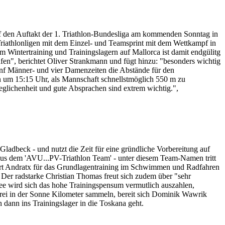
auf den Auftakt der 1. Triathlon-Bundesliga am kommenden Sonntag in
en Triathlonligen mit dem Einzel- und Teamsprint mit dem Wettkampf in
m Wintertraining und Trainingslagern auf Mallorca ist damit endgülitg
n", berichtet Oliver Strankmann und fügt hinzu: "besonders wichtig
fünf Männer- und vier Damenzeiten die Abstände für den
 um 15:15 Uhr, als Mannschaft schnellstmöglich 550 m zu
ichenheit und gute Absprachen sind extrem wichtig.",
ladbeck - und nutzt die Zeit für eine gründliche Vorbereitung auf
 aus dem 'AVU...PV-Triathlon Team' - unter diesem Team-Namen tritt
ort Andratx für das Grundlagentraining im Schwimmen und Radfahren
" Der radstarke Christian Thomas freut sich zudem über "sehr
see wird sich das hohe Trainingspensum vermutlich auszahlen,
rei in der Sonne Kilometer sammeln, bereit sich Dominik Wawrik
 dann ins Trainingslager in die Toskana geht.