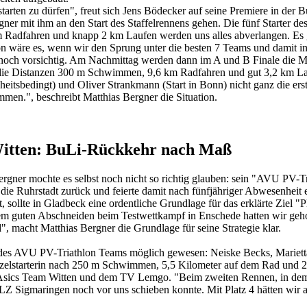
er starten zu dürfen", freut sich Jens Bödecker auf seine Premiere in d
r mit ihm an den Start des Staffelrennens gehen. Die fünf Starter de
Radfahren und knapp 2 km Laufen werden uns alles abverlangen. Es 
 wäre es, wenn wir den Sprung unter die besten 7 Teams und damit ins
el noch vorsichtig. Am Nachmittag werden dann im A und B Finale die
 die Distanzen 300 m Schwimmen, 9,6 km Radfahren und gut 3,2 km Lauf
heitsbedingt) und Oliver Strankmann (Start in Bonn) nicht ganz die ers
men.", beschreibt Matthias Bergner die Situation.
itten: BuLi-Rückkehr nach Maß
Bergner mochte es selbst noch nicht so richtig glauben: sein "AVU PV-
 die Ruhrstadt zurück und feierte damit nach fünfjähriger Abwesenheit
, sollte in Gladbeck eine ordentliche Grundlage für das erklärte Ziel 
 guten Abschneiden beim Testwettkampf in Enschede hatten wir gehoff
d", macht Matthias Bergner die Grundlage für seine Strategie klar.
 des AVU PV-Triathlon Teams möglich gewesen: Neiske Becks, Mariett
nzelstarterin nach 250 m Schwimmen, 5,5 Kilometer auf dem Rad und 2,
Asics Team Witten und dem TV Lemgo. "Beim zweiten Rennen, in dem e
 Sigmaringen noch vor uns schieben konnte. Mit Platz 4 hätten wir abe