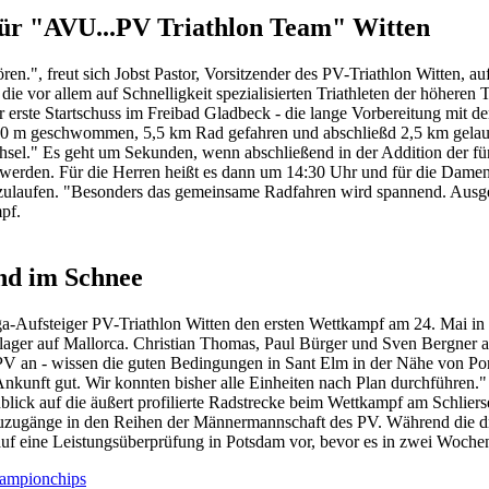
für "AVU...PV Triathlon Team" Witten
ren.", freut sich Jobst Pastor, Vorsitzender des PV-Triathlon Witten, 
 die vor allem auf Schnelligkeit spezialisierten Triathleten der höher
erste Startschuss im Freibad Gladbeck - die lange Vorbereitung mit de
0 m geschwommen, 5,5 km Rad gefahren und abschließd 2,5 km gelaufe
echsel." Es geht um Sekunden, wenn abschließend in der Addition der 
werden. Für die Herren heißt es dann um 14:30 Uhr und für die Damen
laufen. "Besonders das gemeinsame Radfahren wird spannend. Ausgegl
pf.
und im Schnee
-Aufsteiger PV-Triathlon Witten den ersten Wettkampf am 24. Mai in G
ngslager auf Mallorca. Christian Thomas, Paul Bürger und Sven Bergner
 PV an - wissen die guten Bedingungen in Sant Elm in der Nähe von P
r Ankunft gut. Wir konnten bisher alle Einheiten nach Plan durchführen.
lick auf die äußert profilierte Radstrecke beim Wettkampf am Schlier
Neuzugänge in den Reihen der Männermannschaft des PV. Während die d
auf eine Leistungsüberprüfung in Potsdam vor, bevor es in zwei Wochen
hampionchips