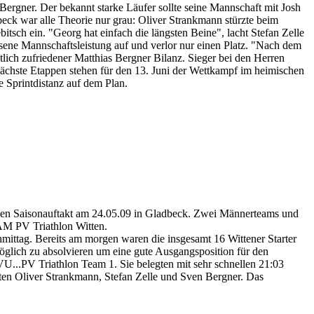
rgner. Der bekannt starke Läufer sollte seine Mannschaft mit Josh
eck war alle Theorie nur grau: Oliver Strankmann stürzte beim
sch ein. "Georg hat einfach die längsten Beine", lacht Stefan Zelle
ene Mannschaftsleistung auf und verlor nur einen Platz. "Nach dem
htlich zufriedener Matthias Bergner Bilanz. Sieger bei den Herren
te Etappen stehen für den 13. Juni der Wettkampf im heimischen
e Sprintdistanz auf dem Plan.
 den Saisonauftakt am 24.05.09 in Gladbeck. Zwei Männerteams und
M PV Triathlon Witten.
mittag. Bereits am morgen waren die insgesamt 16 Wittener Starter
glich zu absolvieren um eine gute Ausgangsposition für den
U...PV Triathlon Team 1. Sie belegten mit sehr schnellen 21:03
gten Oliver Strankmann, Stefan Zelle und Sven Bergner. Das