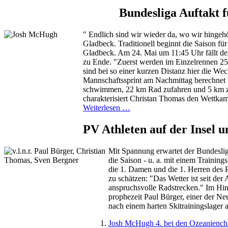
Bundesliga Auftakt 
"
Endlich sind wir wieder da, wo wir hingehö
Gladbeck. Traditionell beginnt die Saison für
Gladbeck. Am 24. Mai um 11:45 Uhr fällt der 
zu Ende. "Zuerst werden im Einzelrennen 25
sind bei so einer kurzen Distanz hier die W
Mannschaftssprint am Nachmittag berechnet 
schwimmen, 22 km Rad zufahren und 5 km zu
charakterisiert Christan Thomas den Wettkam
Weiterlesen …
PV Athleten auf der Insel 
Mit Spannung erwartet der Bundesliga
die Saison - u. a. mit einem Traini
die 1. Damen und die 1. Herren des
zu schätzen: "Das Wetter ist seit de
anspruchsvolle Radstrecken." Im Hinb
prophezeit Paul Bürger, einer der 
nach einem harten Skitrainingslager 
Josh McHugh 4. bei den Ozeanienc