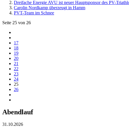
Dreifache Energie AVU ist neuer Hauptsponsor des PV-Triathl
Carolin Nordkamp überzeugt in Hamm
PVT-Team im Schnee
Seite 25 von 26
17
18
19
20
21
22
23
24
25
26
Abendlauf
31.10.2026