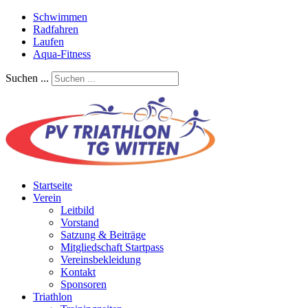
Schwimmen
Radfahren
Laufen
Aqua-Fitness
Suchen ...
Startseite
Verein
Leitbild
Vorstand
Satzung & Beiträge
Mitgliedschaft Startpass
Vereinsbekleidung
Kontakt
Sponsoren
Triathlon