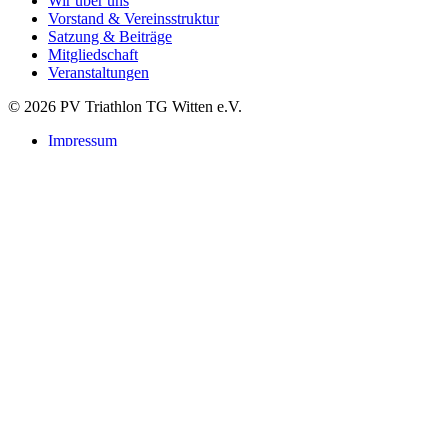
Wir über uns
Vorstand & Vereinsstruktur
Satzung & Beiträge
Mitgliedschaft
Veranstaltungen
© 2026 PV Triathlon TG Witten e.V.
Impressum
Datenschutzerklärung
Suchen
Startseite
Verein
Leitbild
Vorstand
Satzung & Beiträge
Mitgliedschaft Startpass
Vereinsbekleidung
Kontakt
Sponsoren
Triathlon
Trainingzeiten
Nachwuchs
Trainerstab